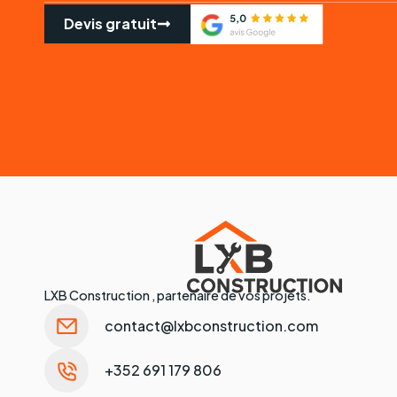
Devis gratuit
LXB Construction , partenaire de vos projets.
contact@lxbconstruction.com
+352 691 179 806