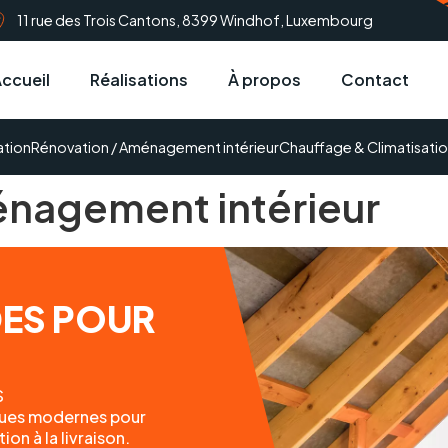
11 rue des Trois Cantons, 8399 Windhof, Luxembourg
ccueil
Réalisations
À propos
Contact
ation
Rénovation / Aménagement intérieur
Chauffage & Climatisati
nagement intérieur
DES POUR
S
iques modernes pour
on à la livraison.