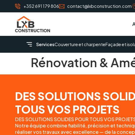
+352 691 179 806
contact@lxbconstruction.com
A
Services
Couverture et charpente
Façade et isol
Rénovation & Amé
DES SOLUTIONS SOLI
TOUS VOS PROJETS
DES SOLUTIONS SOLIDES POUR TOUS VOS PROJET
Notre équipe combine fiabilité, précision et techn
réaliser vos travaux avec excellence — de la concepti