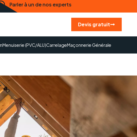
Parler à un de nos experts
Devis gratuit
on
Menuiserie (PVC/ALU)
Carrelage
Maçonnerie Générale