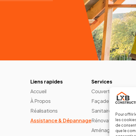
Liens rapides
Services
Accueil
Couverture & Char
À Propos
Façade & Isolation
Réalisations
Sanitaire & Plomber
Pour offrir
Assistance & Dépannage
Rénovation
les cookies
de consenti
Aménagement intér
que le comp