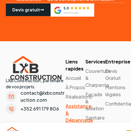
Devis gratuit
Liens
Services
Entreprise
rapides
Couverture
Devis
Accueil
&
Gratuit
LXB Construction , partenaire
Charpente
de vos projets.
À Propos
Mentions
contact@lxbconstr
Façade
légales
Réalisations
uction.com
&
Confidentia
Assistance
Isolation
+352 691 179 806
&
Sanitaire
Dépannage
&